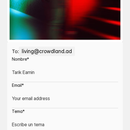
living@crowdland.ad
To:
Nombre*
Email*
Tema*